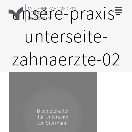
Zum
unsere-praxis-
Inhalt
springen
unterseite-
zahnaerzte-02