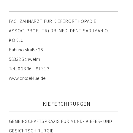
FACHZAHNARZT FÜR KIEFERORTHOPÄDIE
ASSOC. PROF. (TR) DR. MED. DENT SADUMAN O.
KÖKLÜ
Bahnhofstraße 28
58332 Schwelm
Tel.: 0 23 36 – 81 31 3
www.drkoeklue.de
KIEFERCHIRURGEN
GEMEINSCHAFTSPRAXIS FÜR MUND- KIEFER- UND
GESICHTSCHIRURGIE