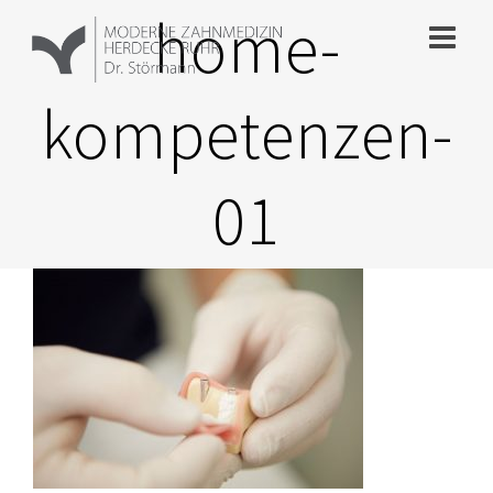
Zum
home-
Inhalt
springen
kompetenzen-
01